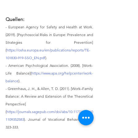
Quellen:
- European Agency for Safety and Health at Work. 
(2019). [Psychosocial Risks in Europe: Prevalence and 
Strategies for Prevention]
(
https://osha.europa.eu/en/publications/reports/TE-
101830-919-SSO_EN.pdf
).
- American Psychological Association. (2008). [Work-
Life Balance](
https://www.apa.org/helpcenter/work-
balance
).
- Greenhaus, J. H., & Allen, T. D. (2011). [Work–Family 
Balance: A Review and Extension of the Theoretical 
Perspective]
(
https://journals.sagepub.com/doi/abs/10.1177/105960
1109352583
). Journal of Vocational Behavior, 77(2), 
323-333.
- wofoma 2023. Aufgabenverwaltung, wofoma.task 