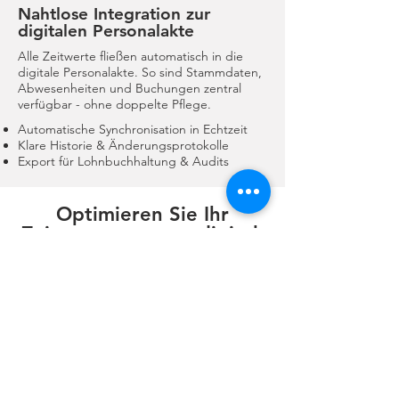
Nahtlose Integration zur
digitalen Personalakte
Alle Zeitwerte fließen automatisch in die
digitale Personalakte. So sind Stammdaten,
Abwesenheiten und Buchungen zentral
verfügbar - ohne doppelte Pflege.
Automatische Synchronisation in Echtzeit
Klare Historie & Änderungsprotokolle
Export für Lohnbuchhaltung & Audits
Optimieren Sie Ihr
Zeitmanagement - digital,
effizient und
benutzerfreundlich.
Gerne zeigen wir Ihnen wofoma.time
in einer kurzen Live-Demo.