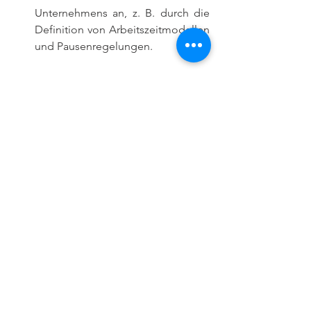
Unternehmens an, z. B. durch die 
Definition von Arbeitszeitmodellen 
und Pausenregelungen.
Rechtssicherheit:
 wofoma.time 
erfüllt alle gesetzlichen 
Anforderungen an die 
Zeiterfassung.
wofoma.time ist auch als Standalone-
System verfügbar, da wofoma ein 
modular aufgebautes System ist.
Nutzen Sie noch heute wofoma.time, 
um die Zeiterfassung in Ihrem 
Unternehmen zu optimieren und 
wertvolle Zeit zu sparen.