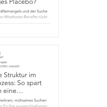
ges Placebo?
kräftemangels und der Suche
n Mitarbeiter Benefits rückt
m Büro immer...
ruppe
2 Min. Lesezeit
e Struktur im
ozess: So spart
n eine
ement-Software
ierkram, mühsames Suchen
d Kosten
 für ihre ausgeschriebenen