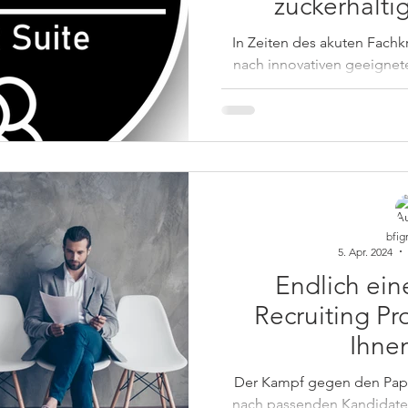
zuckerhalti
In Zeiten des akuten Fach
nach innovativen geeignete
der Obstkorb i
bfig
5. Apr. 2024
Endlich ein
Recruiting Pr
Ihne
Bewerbermanag
Der Kampf gegen den Pap
Zeit un
nach passenden Kandidaten