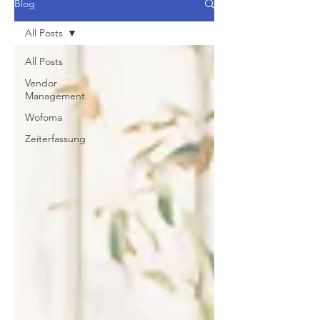
Blog
All Posts
All Posts
Vendor
Management
Wofoma
Zeiterfassung