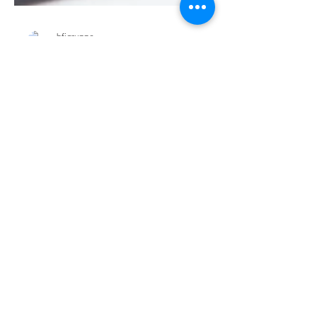
bfigruppe
22. Juli 2025
2 Min. Lesezeit
Was zählt als
Arbeitszeit? –
Definition, Beispiele
und rechtliche
Grundlagen
Arbeitszeit ist mehr als nur die Zeit, die du
aktiv am Schreibtisch oder in der Produktion
verbringst. Laut § 2 Abs. 1
Arbeitszeitgesetz...