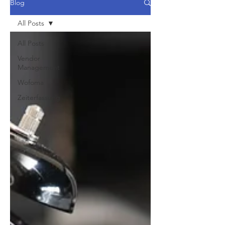
Blog
All Posts
All Posts
Vendor
Management
Wofoma
Zeiterfassung