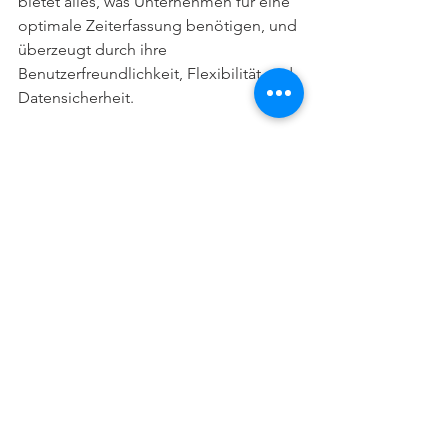
bietet alles, was Unternehmen für eine 
optimale Zeiterfassung benötigen, und 
überzeugt durch ihre 
Benutzerfreundlichkeit, Flexibilität und 
Datensicherheit.
Überzeugen Sie sich selbst von den 
Vorteilen von wofoma und testen Sie 
die Software 30 Tage lang kostenlos 
und unverbindlich!
Klicken Sie einfach auf den folgenden 
Link und registrieren Sie sich für Ihren 
kostenlosen Testaccount:
https://auth.test.wofoma.de/TestAccou
ntRegistration/Registration
In nur wenigen Minuten können Sie mit 
der Nutzung von wofoma beginnen 
und Ihre Zeiterfassung optimieren.