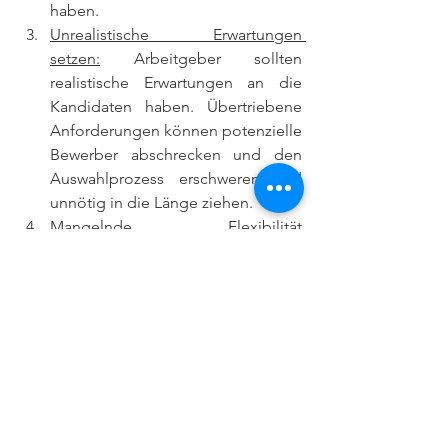
haben.
Unrealistische Erwartungen 
setzen:
 Arbeitgeber sollten 
realistische Erwartungen an die 
Kandidaten haben. Übertriebene 
Anforderungen können potenzielle 
Bewerber abschrecken und den 
Auswahlprozess erschweren und 
unnötig in die Länge ziehen.
Mangelnde Flexibilität 
zeigen:
 Flexibilität ist in einem sich 
ständig verändernden 
Arbeitsumfeld wichtig. Arbeitgeber 
sollten offen für verschiedene 
Arbeitsmodelle und -stile sein, um 
die besten Talente anzuziehen und 
deren Stärken zu fördern.
Fehlende Wertschätzung 
zeigen:
 Achten Sie darauf, 